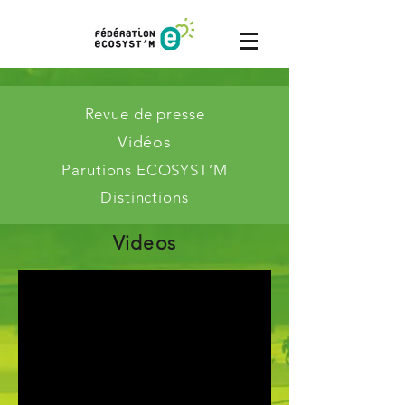
Revue de presse
Vidéos
Parutions ECOSYST’M
Distinctions
Videos