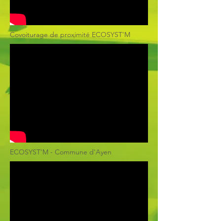
Covoiturage de proximité ECOSYST'M
ECOSYST'M - Commune d'Ayen