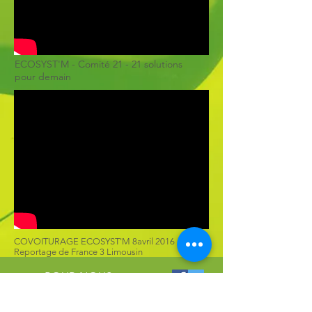
ECOSYST'M - Comité 21 - 21 solutions
pour demain
COVOITURAGE ECOSYST'M 8avril 2016
Reportage de France 3 Limousin
POUR NOUS
CONTACTER